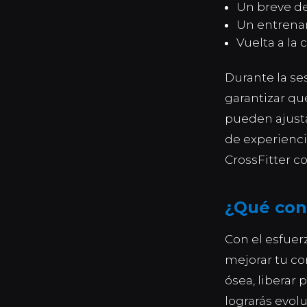
Un breve de
Un entrena
Vuelta a la
Durante la se
garantizar qu
pueden ajusta
de experienci
CrossFitter c
¿Qué con
Con el esfuer
mejorar tu co
ósea, liberar 
lograrás evol