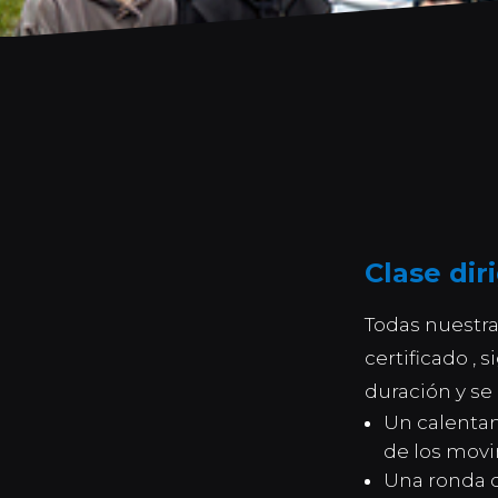
Clase dir
Todas nuestra
certificado ,
duración y se
Un calentam
de los movi
Una ronda de