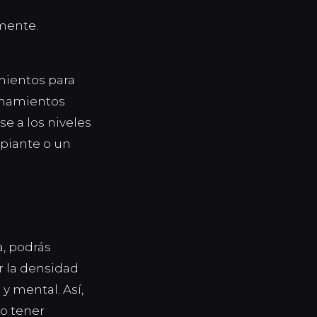
mente.
mientos para
renamientos
e a los niveles
ipiante o un
a, podrás
r la densidad
y mental. Así,
o tener