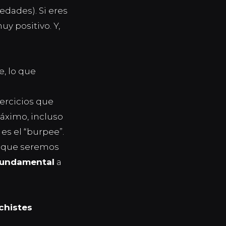
edades). Si eres
y positivo. Y,
, lo que
ercicios que
máximo, incluso
s el “
burpee
”.
n que seremos
fundamental
a
 chistes