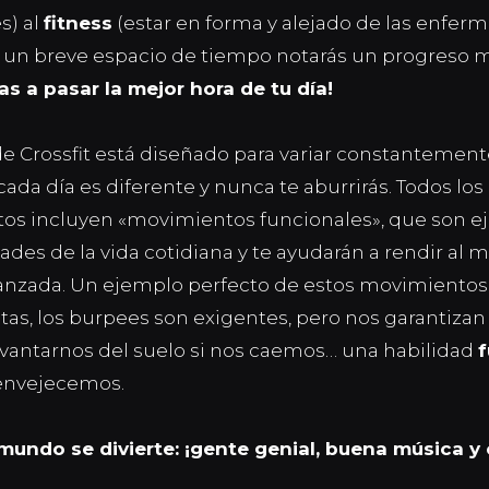
s) al
fitness
(estar en forma y alejado de las enferm
 un breve espacio de tiempo notarás un progreso mu
as a pasar la mejor hora de tu dí
a!
e Crossfit est
á
diseñado para variar constantemente
cada día es diferente y nunca te aburrirás. Todos los
os incluyen «movimientos funcionales», que son ej
ades de la vida cotidiana y te ayudarán a rendir al 
anzada. Un ejemplo perfecto de estos movimientos e
tas, los burpees son exigentes, pero nos garantiza
vantarnos del suelo si nos caemos… una habilidad
envejecemos.
mundo se divierte: ¡gente genial, buena música y