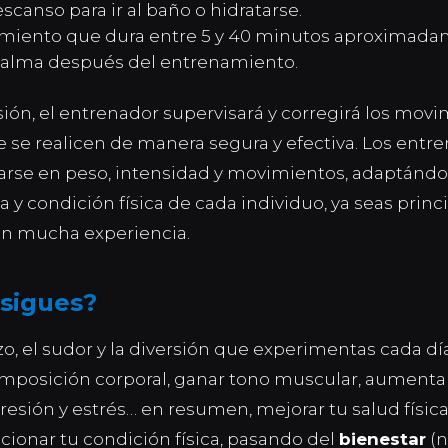
scanso para ir al baño o hidratarse.
miento que dura entre 5 y 40 minutos aproximada
 calma después del entrenamiento.
sión, el entrenador supervisar
á
y corregir
á
los movi
e se realicen de manera segura y efectiva. Los ent
rse en peso, intensidad y movimientos, adaptándos
a y condición física de cada individuo, ya seas princ
on mucha experiencia.
sigues?
zo, el sudor y la diversión que experimentas cada dí
mposición corporal, ganar tono muscular, aumenta
presión y estr
é
s… en resumen, mejorar tu salud física 
ucionar tu condición física, pasando del
bienestar
(n