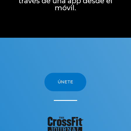
través de una app desde el
móvil.
ÚNETE