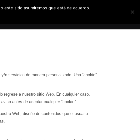
ndo este sitio asumiremos que está de acuerdo.
ARIFAS
SOBRE NOSOTROS
CONTACTO
s y/o servicios de manera personalizada. Una “cookie”
 regrese a nuestro sitio Web. En cualquier caso,
 aviso antes de aceptar cualquier “cookie”.
nuestro Web, diseño de contenidos que el usuario
as.