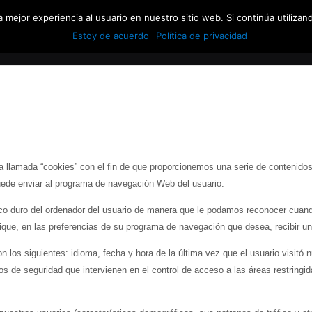
 mejor experiencia al usuario en nuestro sitio web. Si continúa utiliza
HOME
CLASE DE CROSSFIT
HORARIOS
T
Estoy de acuerdo
Política de privacidad
a llamada “cookies” con el fin de que proporcionemos una serie de contenido
ede enviar al programa de navegación Web del usuario.
co duro del ordenador del usuario de manera que le podamos reconocer cuando
fique, en las preferencias de su programa de navegación que desea, recibir un
los siguientes: idioma, fecha y hora de la última vez que el usuario visitó 
s de seguridad que intervienen en el control de acceso a las áreas restringid