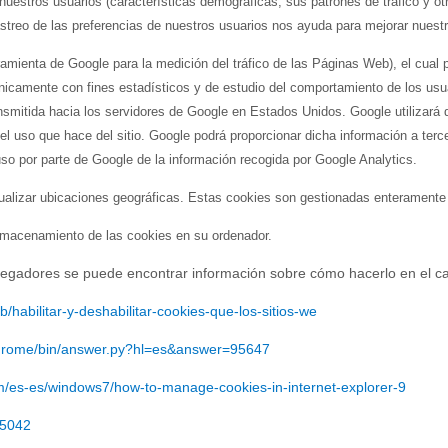
uestros usuarios (características demográficas, sus patrones de tráfico y ot
rastreo de las preferencias de nuestros usuarios nos ayuda para mejorar nues
rramienta de Google para la medición del tráfico de las Páginas Web), el cua
únicamente con fines estadísticos y de estudio del comportamiento de los usu
ansmitida hacia los servidores de Google en Estados Unidos. Google utilizará 
r el uso que hace del sitio. Google podrá proporcionar dicha información a terc
uso por parte de Google de la información recogida por Google Analytics.
alizar ubicaciones geográficas. Estas cookies son gestionadas enteramente
almacenamiento de las cookies en su ordenador.
navegadores se puede encontrar información sobre cómo hacerlo en el 
kb/habilitar-y-deshabilitar-cookies-que-los-sitios-we
/chrome/bin/answer.py?hl=es&answer=95647
om/es-es/windows7/how-to-manage-cookies-in-internet-explorer-9
h5042