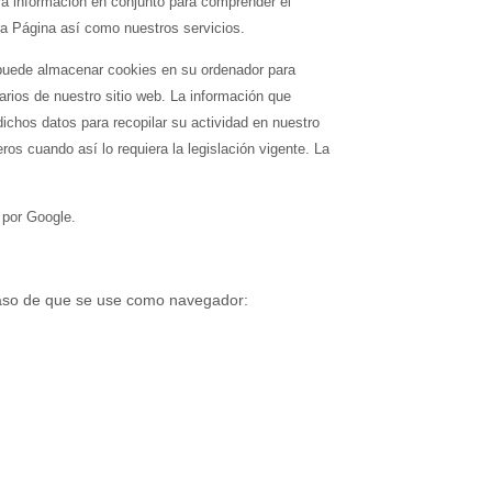
ra información en conjunto para comprender el
tra Página así como nuestros servicios.
l puede almacenar cookies en su ordenador para
arios de nuestro sitio web. La información que
dichos datos para recopilar su actividad en nuestro
eros cuando así lo requiera la legislación vigente. La
 por Google.
caso de que se use como navegador: